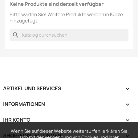
Keine Produkte sind derzeit verfügbar
Bitte warten Sie! Weitere Produkte werden in Kürze
hinzugefügt.
search
ARTIKEL UND SERVICES

INFORMATIONEN

IHR KONTO

Wenn Sie auf dieser Website weitersurfen, erklären Sie
SHOP-EINSTELLUNGEN
keyboard_arrow_down
sich mit der Verwendung von Cookies und Ihrer