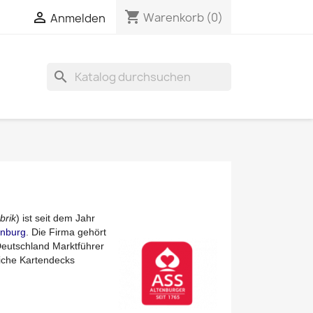
shopping_cart

Warenkorb
(0)
Anmelden
search
brik
) ist seit dem Jahr
enburg
. Die Firma gehört
 Deutschland Marktführer
liche Kartendecks