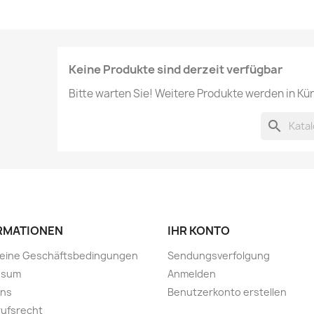
Keine Produkte sind derzeit verfügbar
Bitte warten Sie! Weitere Produkte werden in Kü
search
RMATIONEN
IHR KONTO
meine Geschäftsbedingungen
Sendungsverfolgung
ssum
Anmelden
uns
Benutzerkonto erstellen
ufsrecht