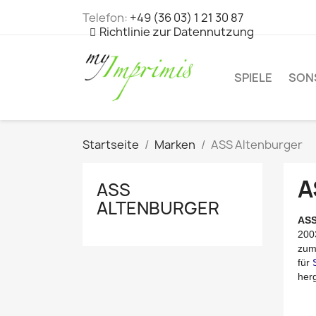
Telefon:
+49 (36 03) 1 21 30 87
Richtlinie zur Datennutzung
SPIELE
SON
Startseite
Marken
ASS Altenburger
A
ASS
ALTENBURGER
ASS
200
zum
für
herg