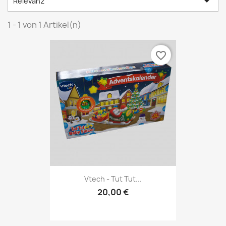

Relevanz
1 - 1 von 1 Artikel(n)
favorite_border
Vtech - Tut Tut...
20,00 €