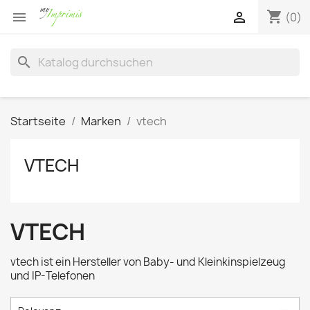
shopping_cart


(0)
search
Startseite
Marken
vtech
VTECH
VTECH
vtech ist ein Hersteller von Baby- und Kleinkinspielzeug
und IP-Telefonen