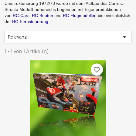
Umstrukturierung 1972/73 wurde mit dem Aufbau des Carrera-
Structo Modellbaubereichs begonnen mit Eigenproduktionen
von
RC-Cars
,
RC-Booten
und
RC-Flugmodellen
bis einschließlich
der
RC-Fernsteuerung
.

Relevanz
1 - 1 von 1 Artikel(n)
favorite_border