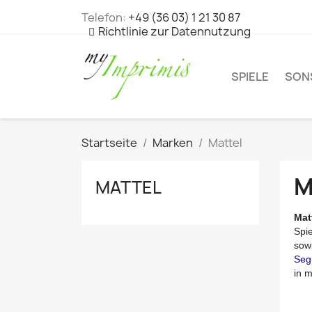
Telefon:
+49 (36 03) 1 21 30 87
Richtlinie zur Datennutzung
SPIELE
SON
Startseite
Marken
Mattel
M
MATTEL
Matt
Spie
sow
Seg
in m