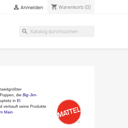
shopping_cart

Warenkorb
(0)
Anmelden
search
weitgrößter
-Puppen, die
Big-Jim
-
uptsitz in
El
nd verkauft seine Produkte
am Main
.