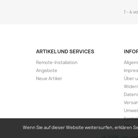
1 - 4 v
ARTIKEL UND SERVICES
INFO
Remote-Installation
Allge
Angebote
Impre
Neue Artikel
Über 
Widerr
Daten
Versa
Umwel
Konta
Sitem
Wenn Sie auf dieser Website weitersurfen, erklären 
© 2026 - my-imp