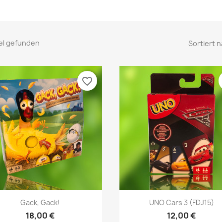
kel gefunden
Sortiert n
favorite_border
Vorschau
Vorschau


Gack, Gack!
UNO Cars 3 (FDJ15)
18,00 €
12,00 €