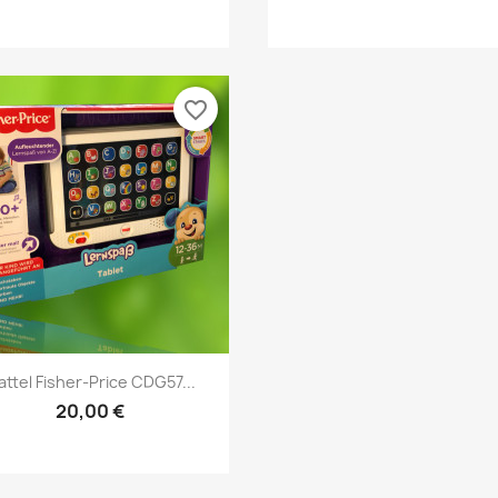
favorite_border
Vorschau

attel Fisher-Price CDG57...
20,00 €