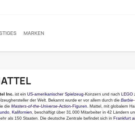
STIGES
MARKEN
ATTEL
el Inc.
ist ein
US-amerikanischer
Spielzeug
-Konzern und nach
LEGO
z
lzeughersteller der Welt
. Bekannt wurde er vor allem durch die
Barbie
ie die
Masters-of-the-Universe
-
Action-Figuren
. Mattel, mit globalem Ha
undo
,
Kalifornien
, beschäftigt über 31.000 Mitarbeiter in 42 Ländern u
ehr als 150 Staaten. Die deutsche Zentrale befindet sich in
Frankfurt 