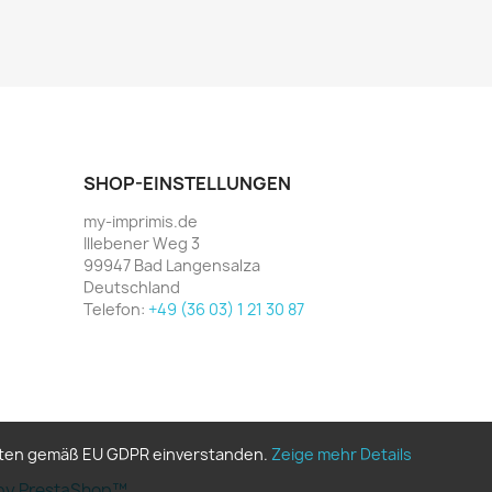
SHOP-EINSTELLUNGEN
my-imprimis.de
Illebener Weg 3
99947 Bad Langensalza
Deutschland
Telefon:
+49 (36 03) 1 21 30 87
Daten gemäß EU GDPR einverstanden.
Zeige mehr Details
d by PrestaShop™