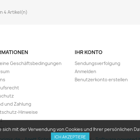
on 4 Artikel(n)
RMATIONEN
IHR KONTO
meine Geschäftsbedingungen
Sendungsverfolgung
ssum
Anmelden
uns
Benutzerkonto erstellen
ufsrecht
schutz
nd und Zahlung
tschutz-Hinweise
kt
ap
Sie sich mit der Verwendung von Cookies und Ihrer persönlichen 
ICH AKZEPTIERE
rimis.de - Anett Schröter Online-Handel - Software powere