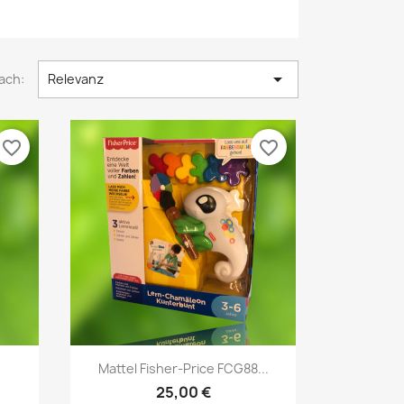

ach:
Relevanz
favorite_border
favorite_border
Vorschau

Mattel Fisher-Price FCG88...
25,00 €