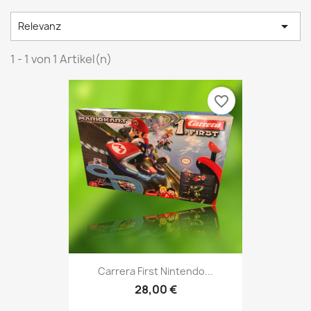

Relevanz
1 - 1 von 1 Artikel(n)
favorite_border
Carrera First Nintendo...
28,00 €