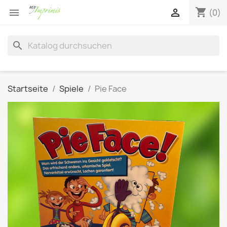
shopping_cart


(0)
search
Startseite
Spiele
Pie Face