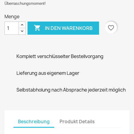
Überraschungsmoment!
Menge

favorite_border
IN DEN WARENKORB
Komplett verschlüsselter Bestellvorgang
Lieferung aus eigenem Lager
Selbstabholung nach Absprache jederzeit möglich
Beschreibung
Produkt Details