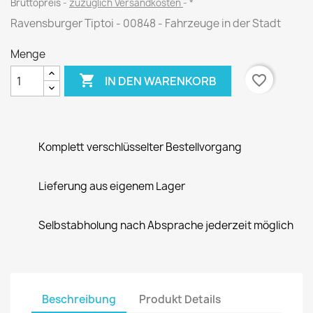
Bruttopreis
zuzüglich Versandkosten
*
Ravensburger Tiptoi - 00848 - Fahrzeuge in der Stadt
Menge

favorite_border
IN DEN WARENKORB
Komplett verschlüsselter Bestellvorgang
Lieferung aus eigenem Lager
Selbstabholung nach Absprache jederzeit möglich
Beschreibung
Produkt Details