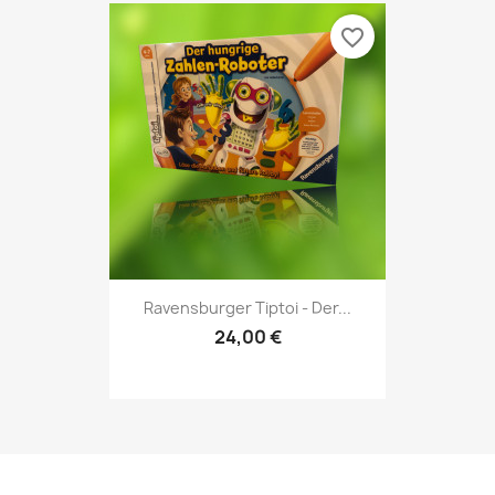
favorite_border
Ravensburger Tiptoi - Der...
24,00 €