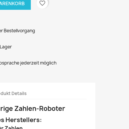
favorite_border
WARENKORB
er Bestellvorgang
 Lager
bsprache jederzeit möglich
dukt Details
grige Zahlen-Roboter
s Herstellers:
ür Zahlen