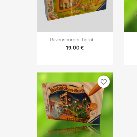
Vorschau

Ravensburger Tiptoi -...
19,00 €
favorite_border