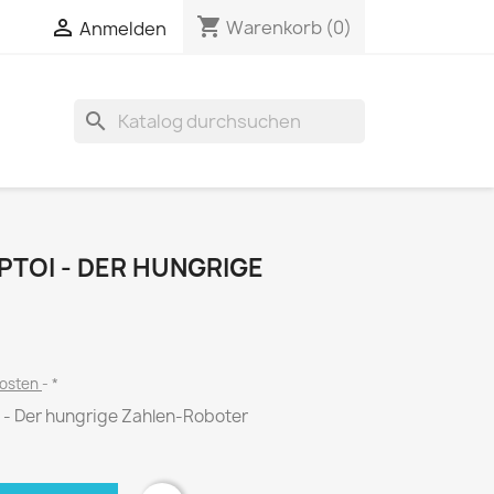
shopping_cart

Warenkorb
(0)
Anmelden
search
PTOI - DER HUNGRIGE
kosten
*
 - Der hungrige Zahlen-Roboter