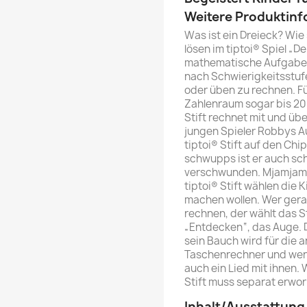
Weitere Produktin
Was ist ein Dreieck? Wie 
lösen im tiptoi® Spiel „
mathematische Aufgaben
nach Schwierigkeitsstuf
oder üben zu rechnen. F
Zahlenraum sogar bis 20 
Stift rechnet mit und üb
jungen Spieler Robbys Au
tiptoi® Stift auf den Ch
schwupps ist er auch sc
verschwunden. Mjamjam!
tiptoi® Stift wählen die 
machen wollen. Wer gerad
rechnen, der wählt das 
„Entdecken“, das Auge. 
sein Bauch wird für die
Taschenrechner und wenn
auch ein Lied mit ihnen. W
Stift muss separat erwo
Inhalt/Ausstattung