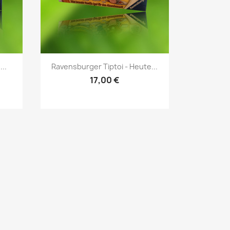
Vorschau

..
Ravensburger Tiptoi - Heute...
17,00 €