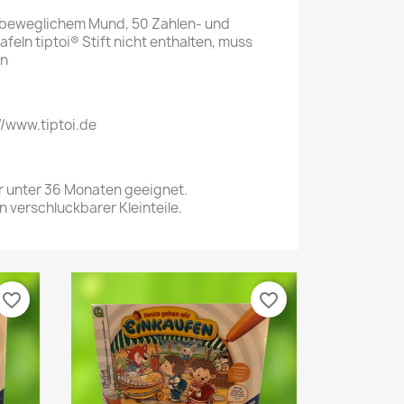
 beweglichem Mund, 50 Zahlen- und
feln tiptoi® Stift nicht enthalten, muss
en
//www.tiptoi.de
r unter 36 Monaten geeignet.
 verschluckbarer Kleinteile.
favorite_border
favorite_border