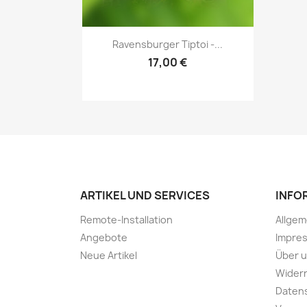
Vorschau

Ravensburger Tiptoi -...
17,00 €
ARTIKEL UND SERVICES
INFO
Remote-Installation
Allge
Angebote
Impre
Neue Artikel
Über 
Widerr
Daten