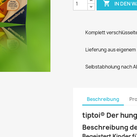

IN DEN 
Komplett verschlüsselt
Lieferung aus eigenem
Selbstabholung nach A
Beschreibung
Pro
tiptoi® Der hun
Beschreibung de
Begeistert Kinder f