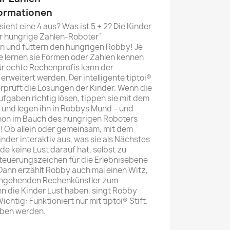
formationen
sieht eine 4 aus? Was ist 5 + 2? Die Kinder
Der hungrige Zahlen-Roboter“
 und füttern den hungrigen Robby! Je
e lernen sie Formen oder Zahlen kennen
ür echte Rechenprofis kann der
erweitert werden. Der intelligente tiptoi®
erprüft die Lösungen der Kinder. Wenn die
fgaben richtig lösen, tippen sie mit dem
ip und legen ihn in Robbys Mund – und
hon im Bauch des hungrigen Roboters
 Ob allein oder gemeinsam, mit dem
Kinder interaktiv aus, was sie als Nächstes
e keine Lust darauf hat, selbst zu
Steuerungszeichen für die Erlebnisebene
Dann erzählt Robby auch mal einen Witz,
 angehenden Rechenkünstler zum
 die Kinder Lust haben, singt Robby
ichtig: Funktioniert nur mit tiptoi® Stift.
rben werden.