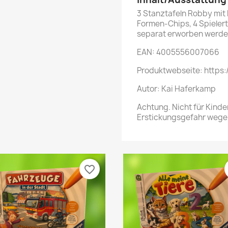
3 Stanztafeln Robby mit
Formen-Chips, 4 Spielerta
separat erworben werd
EAN: 4005556007066
Produktwebseite: https:
Autor: Kai Haferkamp
Achtung. Nicht für Kinde
Erstickungsgefahr wegen
favorite_border