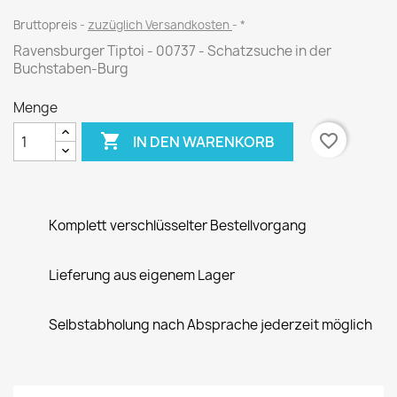
Bruttopreis
zuzüglich Versandkosten
*
Ravensburger Tiptoi - 00737 - Schatzsuche in der
Buchstaben-Burg
Menge

favorite_border
IN DEN WARENKORB
Komplett verschlüsselter Bestellvorgang
Lieferung aus eigenem Lager
Selbstabholung nach Absprache jederzeit möglich