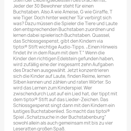
Stein der Lieblingsedelstein des Drachen ist.
Jeder der 30 Bewohner steht für einen
Buchstaben. Also A wie Ameise, G wie Giraffe, T
wie Tiger. Doch hinter welcher Tür verbirgt sich
was? Dazu müssen die Spieler die Tiere und Laute
den entsprechenden Buchstaben zuordnen und
lernen dabei spielerisch Buchstaben. Quassel,
das Schlossgespenst, gibt den Kindern via
tiptoi® Stift wichtige Audio-Tipps. „Einen Hinweis
findet ihr in dem Raum mit dem T.“ Wenn die
Kinder den richtigen Edelstein gefunden haben,
wird zufällig eine der insgesamt zehn Aufgaben
des Drachen ausgewählt. Jetzt konzentrieren
sich die Kinder auf Laute, finden Reime, lernen
Silben kennen und zählen und raten Wörter. So
wird das Lernen zum Kinderspiel. Wer
zwischendurch Lust auf ein Lied hat, der tippt mit
dem tiptoi® Stift auf das Lieder-Zeichen. Das
Schlossgespenst singt dann mit den Kindern ein
lustiges Buchstabenlied. So macht das tiptoi®
Spiel „Schatzsuche in der Buchstabenburg“
sowohl allein als auch gemeinsam mit bis zu vier
Leseratten großen Spaß.