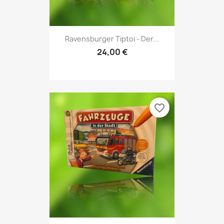
Ravensburger Tiptoi - Der...
24,00 €
favorite_border