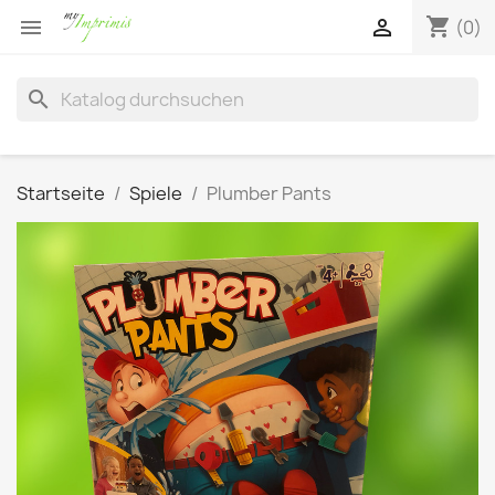
shopping_cart


(0)
search
Startseite
Spiele
Plumber Pants