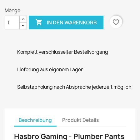
Menge

favorite_border
IN DEN WARENKORB
Komplett verschlüsselter Bestellvorgang
Lieferung aus eigenem Lager
Selbstabholung nach Absprache jederzeit möglich
Beschreibung
Produkt Details
Hasbro Gaming - Plumber Pants